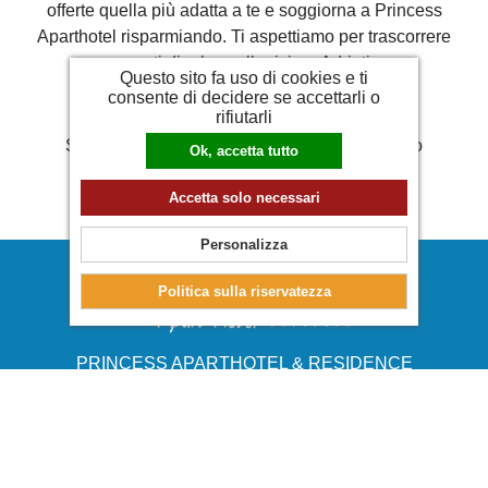
offerte quella più adatta a te e soggiorna a Princess
Aparthotel risparmiando. Ti aspettiamo per trascorrere
momenti di relax sulla riviera Adriatica.
Questo sito fa uso di cookies e ti
consente di decidere se accettarli o
rifiutarli
Spiacenti non ci sono offerte in questo periodo
Ok, accetta tutto
Accetta solo necessari
Personalizza
Politica sulla riservatezza
PRINCESS APARTHOTEL & RESIDENCE
VIA DEL SAGITTARIO 28 -30020 BIBIONE VENEZIA
TEL. +39 0431 438905
TEL. +39 0431 438907
BOOKING@PRINCESSAPARTHOTEL.COM